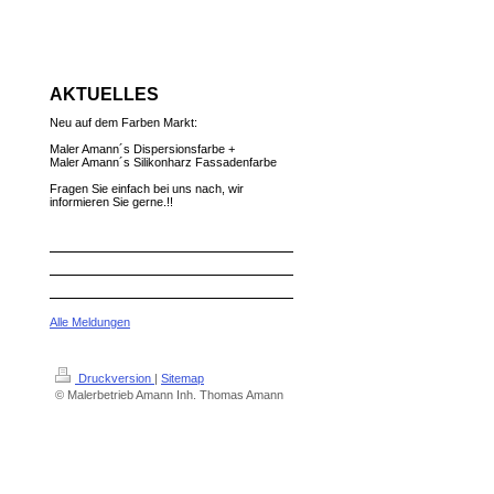
AKTUELLES
Neu auf dem Farben Markt:
Maler Amann´s Dispersionsfarbe +
Maler Amann´s Silikonharz Fassadenfarbe
Fragen Sie einfach bei uns nach, wir
informieren Sie gerne.!!
Alle Meldungen
Druckversion
|
Sitemap
© Malerbetrieb Amann Inh. Thomas Amann