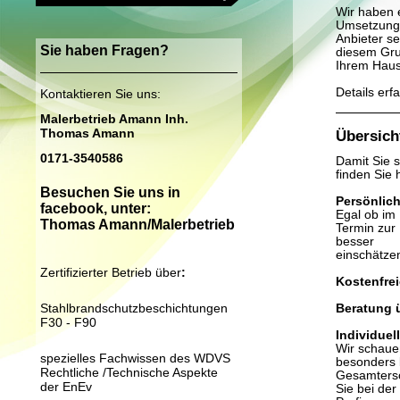
Wir haben e
Umsetzung 
Anbieter se
Sie haben Fragen?
diesem Gru
Ihrem Haus
Details erf
Kontaktieren Sie uns:
Malerbetrieb Amann Inh.
Thomas Amann
Übersich
0171-3540586
Damit Sie 
finden Sie 
Besuchen Sie uns in
Persönlich
facebook, unter:
Egal ob im
Thomas Amann/Malerbetrieb
Termin zur
besser
einschätze
Zertifizierter Betrieb über
:
Kostenfrei
Stahlbrandschutzbeschichtungen
Beratung 
F30 - F90
Individuel
Wir schaue
spezielles Fachwissen des WDVS
besonders 
Rechtliche /Technische Aspekte
Gesamtersch
der EnEv
Sie bei de