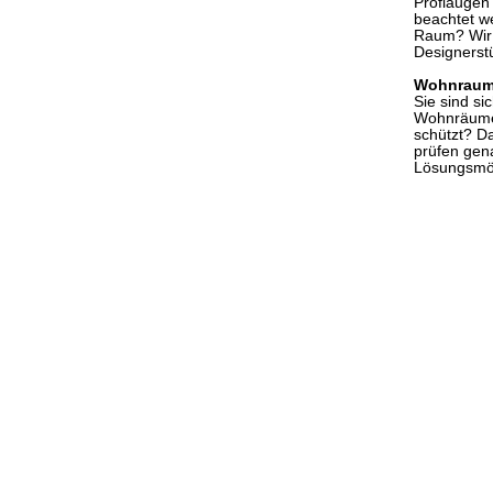
Profiaugen 
beachtet we
Raum? Wir 
Designerst
Wohnraum
Sie sind si
Wohnräumen
schützt? D
prüfen gen
Lösungsmög