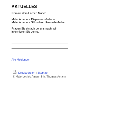
AKTUELLES
Neu auf dem Farben Markt:
Maler Amann´s Dispersionsfarbe +
Maler Amann´s Silikonharz Fassadenfarbe
Fragen Sie einfach bei uns nach, wir
informieren Sie gerne.!!
Alle Meldungen
Druckversion
|
Sitemap
© Malerbetrieb Amann Inh. Thomas Amann