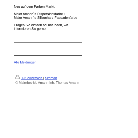
Neu auf dem Farben Markt:
Maler Amann´s Dispersionsfarbe +
Maler Amann´s Silikonharz Fassadenfarbe
Fragen Sie einfach bei uns nach, wir
informieren Sie gerne.!!
Alle Meldungen
Druckversion
|
Sitemap
© Malerbetrieb Amann Inh. Thomas Amann